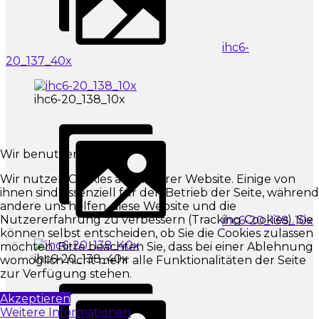
ihc6-
20_137_40x
ihc6-20_138_10x
Wir benutzen Cookies
Wir nutzen Cookies auf unserer Website. Einige von
ihnen sind essenziell für den Betrieb der Seite, während
andere uns helfen, diese Website und die
Nutzererfahrung zu verbessern (Tracking Cookies). Sie
ihc6-20_138_10x
können selbst entscheiden, ob Sie die Cookies zulassen
möchten. Bitte beachten Sie, dass bei einer Ablehnung
ihc6-20_138_40x
womöglich nicht mehr alle Funktionalitäten der Seite
zur Verfügung stehen.
Akzeptieren
Weitere Informationen