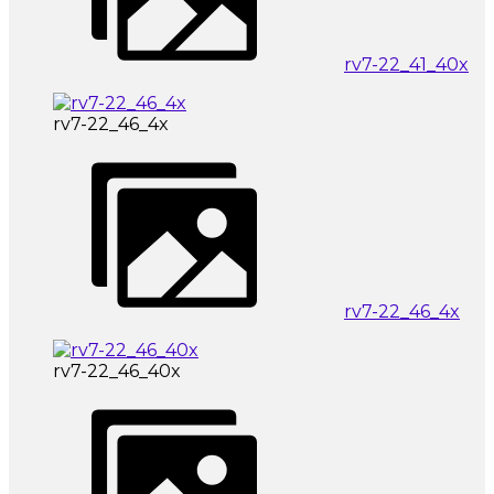
rv7-22_41_40x
rv7-22_46_4x
rv7-22_46_4x
rv7-22_46_40x