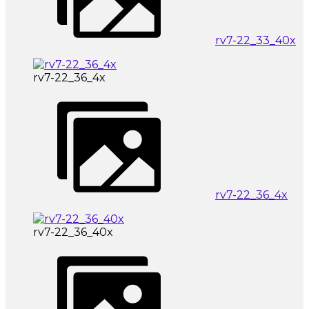
rv7-22_33_40x
rv7-22_36_4x
rv7-22_36_4x
rv7-22_36_40x