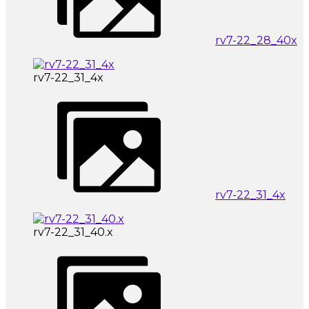
rv7-22_28_40x
rv7-22_31_4x
rv7-22_31_4x
rv7-22_31_40.x