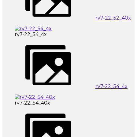
rv7-22_52_40x
rv7-22_54_4x
rv7-22_54_4x
rv7-22_54_40x