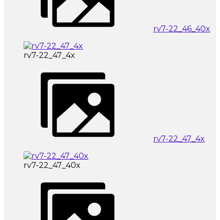
rv7-22_46_40x
rv7-22_47_4x
rv7-22_47_4x
rv7-22_47_40x