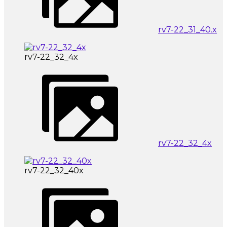
rv7-22_31_40.x
rv7-22_32_4x
rv7-22_32_4x
rv7-22_32_40x