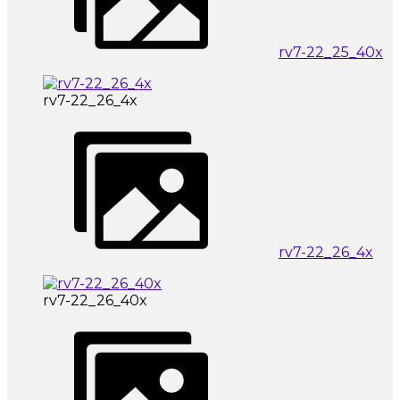
rv7-22_25_40x
rv7-22_26_4x
rv7-22_26_4x
rv7-22_26_40x