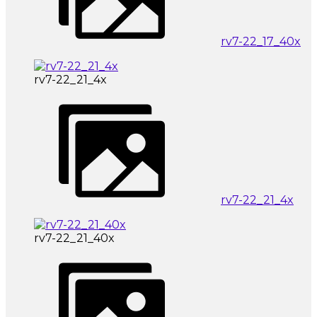
rv7-22_17_40x
rv7-22_21_4x
rv7-22_21_4x
rv7-22_21_40x