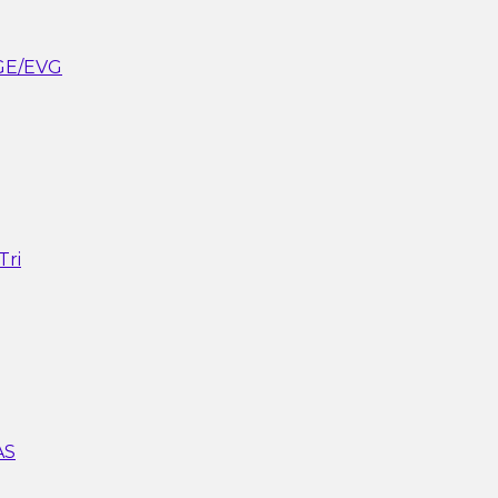
GE/EVG
Tri
AS