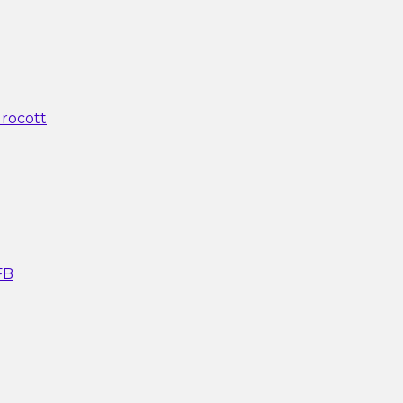
rocott
FB