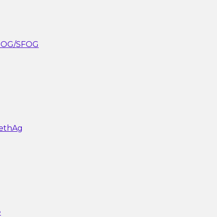
FaOG/SFOG
ethAg
e