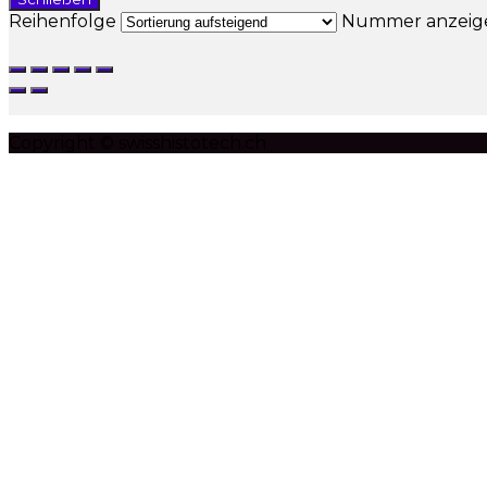
Reihenfolge
Nummer anzei
Copyright © swisshistotech.ch