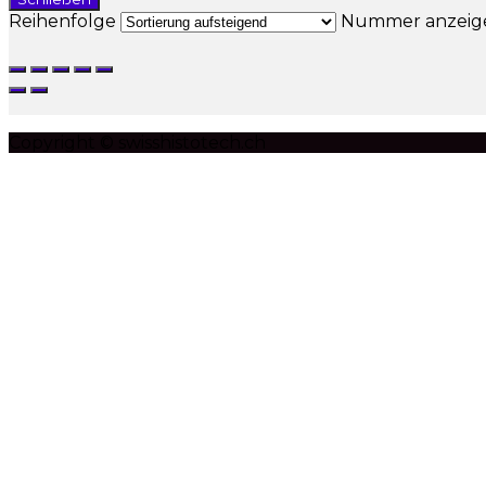
Reihenfolge
Nummer anzei
Copyright © swisshistotech.ch