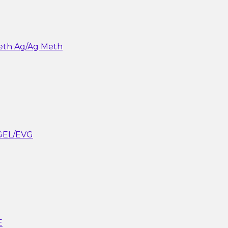
eth Ag/Ag Meth
GEL/EVG
E